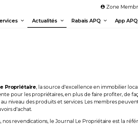
Aller au contenu principal
Zone Membr
ervices
Actualités
Rabais APQ
App APQ
e Propriétaire
, la source d'excellence en immobilier locat
nte pour les propriétaires, en plus de faire profiter, de f
, au niveau des produits et services. Les membres peuven
oirs d'achat.
s, nos revendications, le Journal Le Propriétaire est la réf