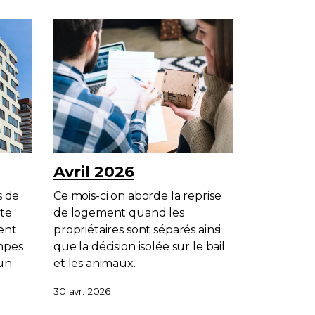
Avril 2026
s de
Ce mois-ci on aborde la reprise
ste
de logement quand les
ment
propriétaires sont séparés ainsi
mpes
que la décision isolée sur le bail
 un
et les animaux.
30 avr. 2026