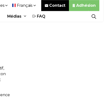
Contact
Adhésion
es
Français
Médias
FAQ
if,
açon
t
érence