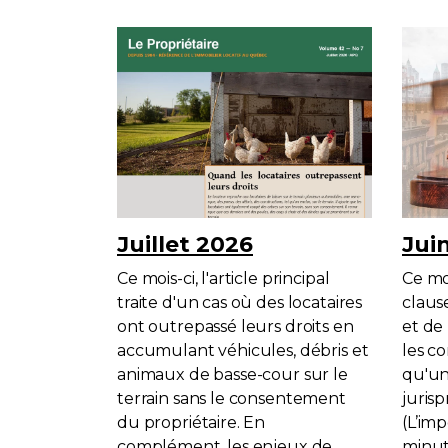
Juillet 2026
Jui
Ce mois-ci, l'article principal
Ce moi
traite d'un cas où des locataires
claus
ont outrepassé leurs droits en
et de
accumulant véhicules, débris et
les c
animaux de basse-cour sur le
qu'un
terrain sans le consentement
juris
du propriétaire. En
(L’im
complément, les enjeux de
minut