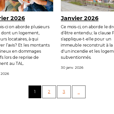
rier 2026
Janvier 2026
is-ci on aborde plusieurs
Ce mois-ci, on aborde le dr
s dont un logement,
d’être entendu; la clause 
urs locataires, à qui
s'applique-t-elle pour un
er l’avis? Et les montants
immeuble reconstruit à la 
mineux en dommages
d'un incendie et les loge
fs lors de reprise de
subventionnés.
ent au TAL.
30 janv. 2026
. 2026
1
2
3
...