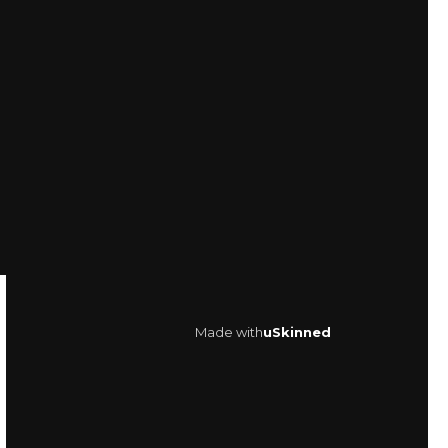
Made with
uSkinned