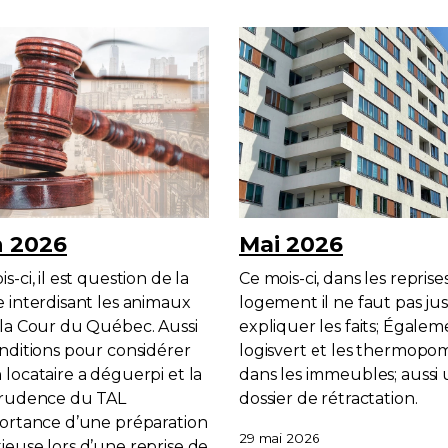
n 2026
Mai 2026
s-ci, il est question de la
Ce mois-ci, dans les reprise
e interdisant les animaux
logement il ne faut pas ju
 la Cour du Québec. Aussi
expliquer les faits; Égale
onditions pour considérer
logisvert et les thermopo
 locataire a déguerpi et la
dans les immeubles; aussi
prudence du TAL
dossier de rétractation.
portance d’une préparation
29 mai 2026
ieuse lors d’une reprise de