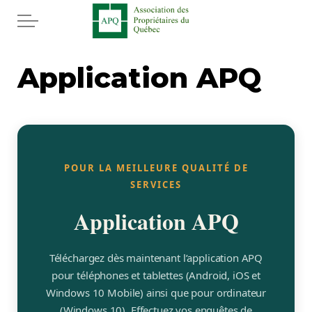
Aller au contenu principal
Accueil
Application APQ
Services
Actualités
POUR LA MEILLEURE QUALITÉ DE
Rabais APQ
SERVICES
Application APQ
App APQ
Médias
Téléchargez dès maintenant l’application APQ
pour téléphones et tablettes (Android, iOS et
FAQ
Windows 10 Mobile) ainsi que pour ordinateur
(Windows 10). Effectuez vos enquêtes de