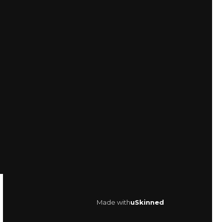
Made with
uSkinned