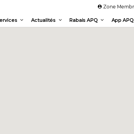
Aller au contenu principal
Zone Membr
ervices
Actualités
Rabais APQ
App APQ