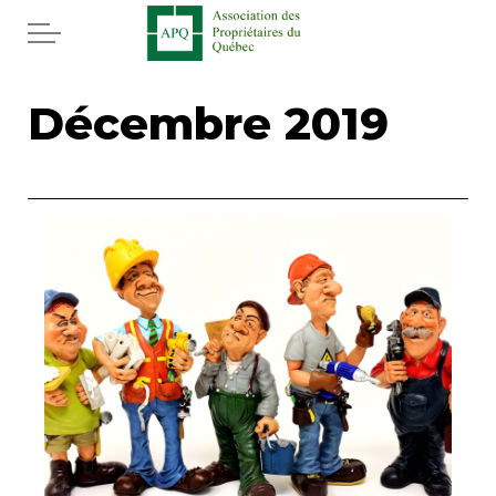
Aller au contenu principal
Accueil
Décembre 2019
Services
Actualités
Rabais APQ
App APQ
Médias
FAQ