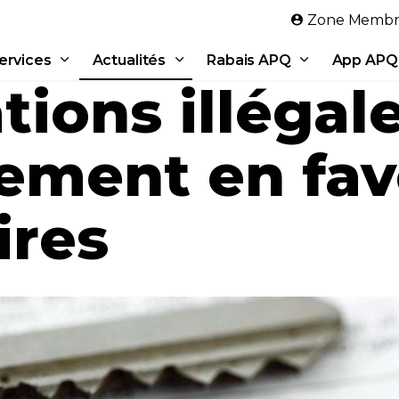
Aller au contenu principal
Zone Membr
ervices
Actualités
Rabais APQ
App APQ
tions illégale
gement en fav
ires