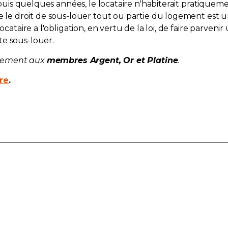
depuis quelques années, le locataire n'habiterait pratique
e le droit de sous-louer tout ou partie du logement est u
cataire a l'obligation, en vertu de la loi, de faire parvenir
te sous-louer.
eulement aux
membres Argent, Or et Platine
.
ire
.