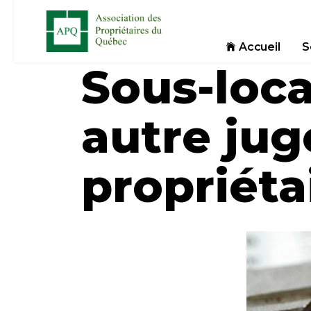
Accueil
S
Sous-loca
autre ju
propriéta