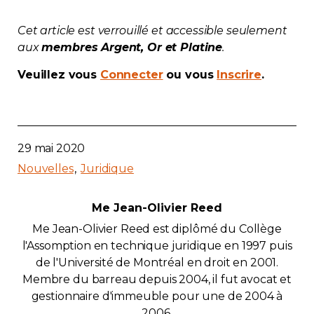
Contact
Cet article est verrouillé et accessible seulement
aux
membres Argent, Or et Platine
.
Adhésion
Veuillez vous
Connecter
ou vous
Inscrire
.
Zone Membres
29 mai 2020
Nouvelles
Juridique
Français
Me Jean-Olivier Reed
Me Jean-Olivier Reed est diplômé du Collège
l'Assomption en technique juridique en 1997 puis
de l'Université de Montréal en droit en 2001.
Membre du barreau depuis 2004, il fut avocat et
gestionnaire d'immeuble pour une de 2004 à
2006.