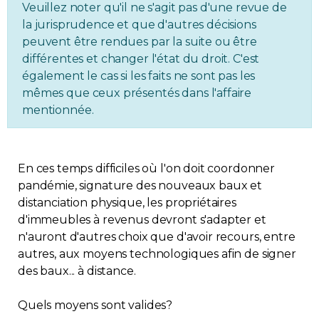
Veuillez noter qu'il ne s'agit pas d'une revue de
Immobilier
la jurisprudence et que d'autres décisions
peuvent être rendues par la suite ou être
Réglementation
différentes et changer l'état du droit. C'est
également le cas si les faits ne sont pas les
mêmes que ceux présentés dans l'affaire
Copropriété
mentionnée.
Environnement
En ces temps difficiles où l'on doit coordonner
Rabais APQ
pandémie, signature des nouveaux baux et
distanciation physique, les propriétaires
App APQ
d'immeubles à revenus devront s'adapter et
n'auront d'autres choix que d'avoir recours, entre
Médias
autres, aux moyens technologiques afin de signer
des baux... à distance.
FAQ
Quels moyens sont valides?