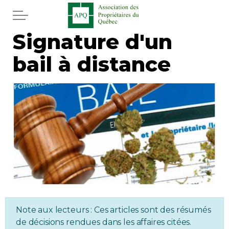
Aller au contenu principal
Signature d'un
Accueil
bail à distance
Services
Actualités
Journal
Juridique
Mot de l'éditeur
Note aux lecteurs : Ces articles sont des résumés
Divers
de décisions rendues dans les affaires citées.