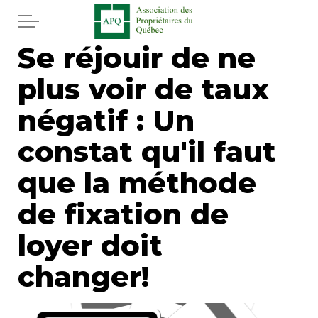
Aller au contenu principal
Se réjouir de ne
Accueil
plus voir de taux
Services
négatif : Un
Actualités
constat qu'il faut
que la méthode
Journal
de fixation de
Juridique
loyer doit
Mot de l'éditeur
changer!
Divers