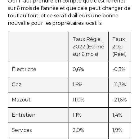
Oui il faut prendre en compte que c'est le reflet
sur 6 mois de l'année et que cela peut changer de
Contact
tout au tout, et ce serait d'ailleurs une bonne
nouvelle pour les propriétaires locatifs.
Adhésion
Taux Régie
Taux
2022 (Estimé
2021
sur 6 mois)
(Réel)
Zone Membres
Électricité
0,6%
-0,3%
Français
Gaz
1,6%
-11,3%
Mazout
11,0%
-21,6%
Entretien
1,1%
1,4%
Services
2,0%
1,9%