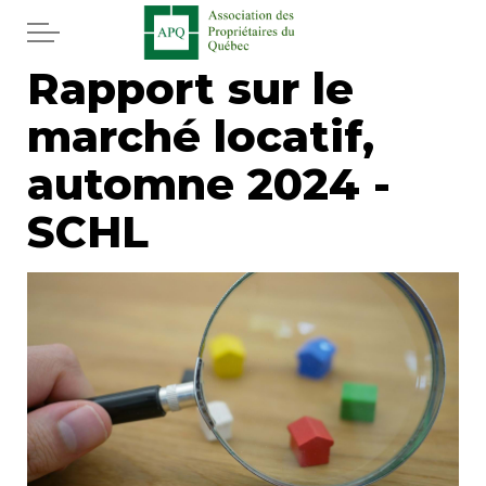
Aller au contenu principal
Rapport sur le
Accueil
marché locatif,
Services
automne 2024 -
Actualités
SCHL
Journal
Juridique
Mot de l'éditeur
Divers