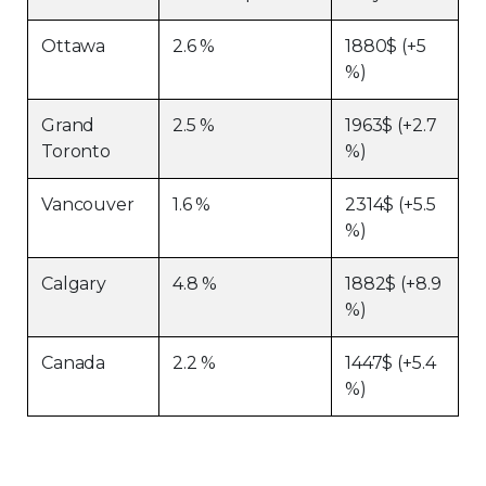
Ottawa
2.6 %
1880$ (+5
%)
Grand
2.5 %
1963$ (+2.7
Toronto
%)
Vancouver
1.6 %
2314$ (+5.5
%)
Calgary
4.8 %
1882$ (+8.9
%)
Canada
2.2 %
1447$ (+5.4
%)