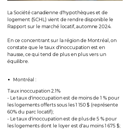
Immobilier
La Société canadienne d'hypothèques et de
logement (SCHL) vient de rendre disponible le
Réglementation
Rapport sur le marché locatif, automne 2024.
Copropriété
En ce concentrant sur la région de Montréal, on
constate que le taux d'inoccupation est en
hausse, ce qui tend de plus en plus vers un
Environnement
équilibre.
Rabais APQ
Montréal :
App APQ
Taux inoccupation 2.1%
- Le taux d'inoccupation est de moins de 1 % pour
Médias
les logements offerts sous les 1 150 $ (représente
60% du parc locatif);
- Le taux d'inoccupation est de plus de 5 % pour
FAQ
les logements dont le loyer est d'au moins 1 675 $;