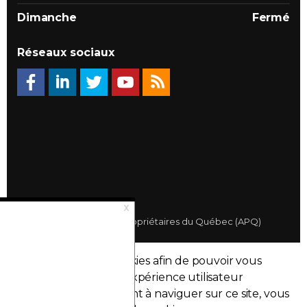
Dimanche
Fermé
Réseaux sociaux
© 2026 Association des Propriétaires du Québec (APQ)
Politique de confidentialité
Ce site utilise des cookies afin de pouvoir vous
Plan du site
fournir la meilleure expérience utilisateur
possible. En continuant à naviguer sur ce site, vous
Made with
uSkinned