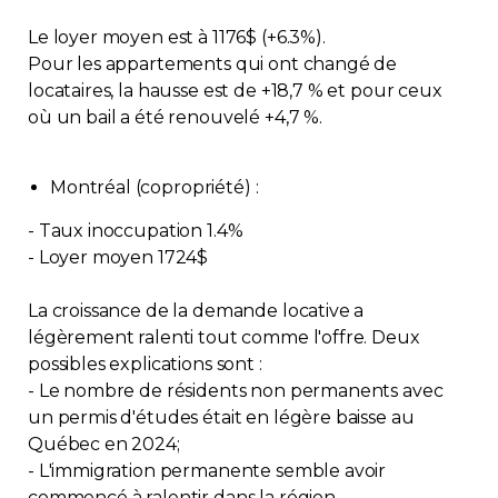
Contact
Le loyer moyen est à 1176$ (+6.3%).
Pour les appartements qui ont changé de
Adhésion
locataires, la hausse est de +18,7 % et pour ceux
où un bail a été renouvelé +4,7 %.
Montréal (copropriété) :
Zone Membres
- Taux inoccupation 1.4%
- Loyer moyen 1724$
Français
La croissance de la demande locative a
légèrement ralenti tout comme l'offre. Deux
possibles explications sont :
- Le nombre de résidents non permanents avec
un permis d'études était en légère baisse au
Québec en 2024;
- L'immigration permanente semble avoir
commencé à ralentir dans la région