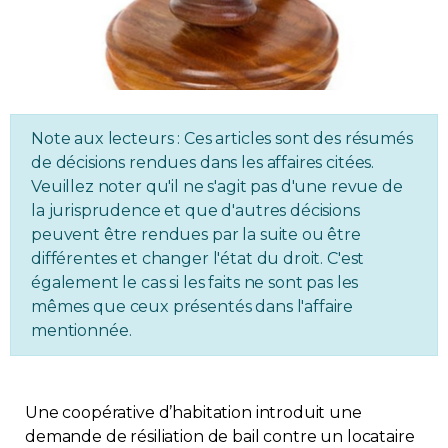
Immobilier
Réglementation
Copropriété
Note aux lecteurs : Ces articles sont des résumés
de décisions rendues dans les affaires citées.
Veuillez noter qu'il ne s'agit pas d'une revue de
Environnement
la jurisprudence et que d'autres décisions
peuvent être rendues par la suite ou être
Rabais APQ
différentes et changer l'état du droit. C'est
également le cas si les faits ne sont pas les
App APQ
mêmes que ceux présentés dans l'affaire
mentionnée.
Médias
FAQ
Une coopérative d’habitation introduit une
demande de résiliation de bail contre un locataire