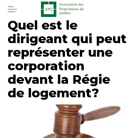
Aller au contenu principal
Quel est le
Accueil
dirigeant qui peut
Services
représenter une
Actualités
corporation
devant la Régie
Journal
de logement?
Juridique
Mot de l'éditeur
Divers