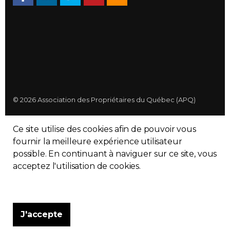
© 2026 Association des Propriétaires du Québec (APQ)
Politique de confidentialité
Ce site utilise des cookies afin de pouvoir vous
Plan du site
fournir la meilleure expérience utilisateur
possible. En continuant à naviguer sur ce site, vous
Made with
uSkinned
acceptez l'utilisation de cookies.
J'accepte