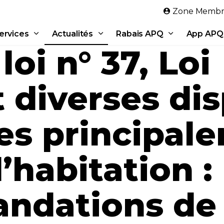
Aller au contenu principal
Zone Membr
ervices
Actualités
Rabais APQ
App APQ
loi n° 37, Loi
 diverses dis
ves principal
’habitation :
dations de 