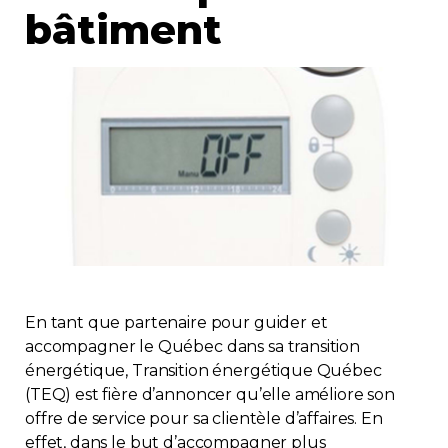
bâtiment
Immobilier
Réglementation
Copropriété
Environnement
Rabais APQ
App APQ
En tant que partenaire pour guider et
accompagner le Québec dans sa transition
Médias
énergétique, Transition énergétique Québec
(TEQ) est fière d’annoncer qu’elle améliore son
FAQ
offre de service pour sa clientèle d’affaires. En
effet, dans le but d’accompagner plus