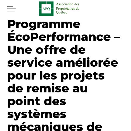
Aller au contenu principal
Programme
Accueil
ÉcoPerformance –
Services
Une offre de
Actualités
service améliorée
pour les projets
Journal
de remise au
Juridique
point des
Mot de l'éditeur
systèmes
Divers
mécaniques de