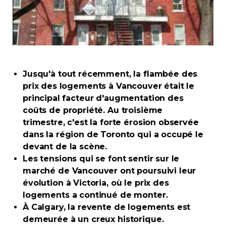
Immobilier
Réglementation
Copropriété
Jusqu'à tout récemment, la flambée des
prix des logements à Vancouver était le
Environnement
principal facteur d'augmentation des
coûts de propriété. Au troisième
trimestre, c'est la forte érosion observée
Rabais APQ
dans la région de Toronto qui a occupé le
devant de la scène.
App APQ
Les tensions qui se font sentir sur le
marché de Vancouver ont poursuivi leur
Médias
évolution à Victoria, où le prix des
logements a continué de monter.
FAQ
À Calgary, la revente de logements est
demeurée à un creux historique.