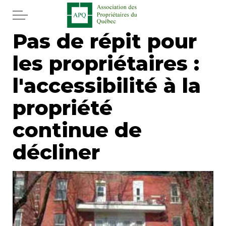
Aller au contenu principal
Pas de répit pour
Accueil
les propriétaires :
Services
l'accessibilité à la
Actualités
propriété
continue de
Journal
décliner
Juridique
Mot de l'éditeur
Divers