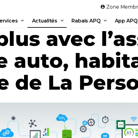
Aller au contenu principal
Zone Membr
ervices
Actualités
Rabais APQ
App APQ
lus avec l’a
 auto, habita
e de La Pers