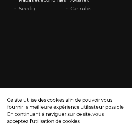
Rabais et économies
Avisarex
Seecliq
Cannabis
Ce site utilise des cookies afin de pouvoir vous
fournir la meilleure expérience utilisateur possible.
En continuant à naviguer sur ce site, vous
APQ)
Politique de confidentialité
Plan du site
acceptez l'utilisation de cookies.