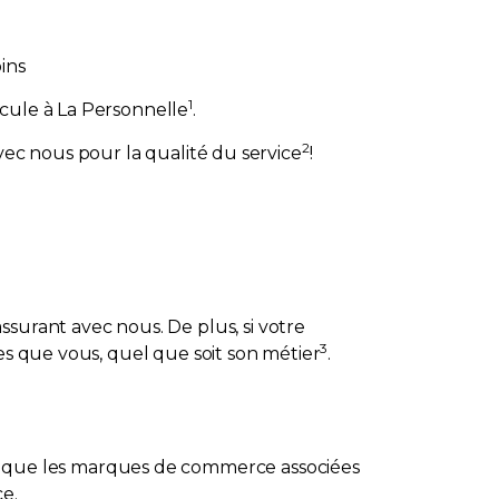
ins
1
icule à La Personnelle
.
2
vec nous pour la qualité du service
!
surant avec nous. De plus, si votre
3
es que vous, quel que soit son métier
.
i que les marques de commerce associées
e.