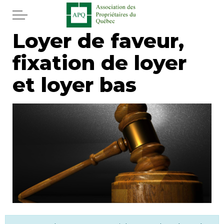
Aller au contenu principal
Loyer de faveur,
Accueil
fixation de loyer
Services
et loyer bas
Actualités
Journal
Juridique
Mot de l'éditeur
Divers