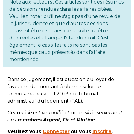
Note aux lecteurs : Ces articles sont des résumés
Immobilier
de décisions rendues dans les affaires citées.
Veuillez noter qu'il ne s'agit pas d'une revue de
la jurisprudence et que d'autres décisions
Réglementation
peuvent être rendues par la suite ou être
différentes et changer l'état du droit. C'est
Copropriété
également le cas si les faits ne sont pas les
mêmes que ceux présentés dans l'affaire
Environnement
mentionnée.
Rabais APQ
Dans ce jugement, il est question du loyer de
faveur et du montant à obtenir selon le
App APQ
formulaire de calcul 2023 du Tribunal
administratif du logement (TAL).
Médias
Cet article est verrouillé et accessible seulement
aux
membres Argent, Or et Platine
.
FAQ
Veuillez vous
Connecter
ou vous
Inscrire
.