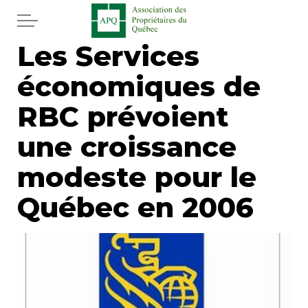
Aller au contenu principal
Les Services
Accueil
économiques de
Services
RBC prévoient
Actualités
une croissance
modeste pour le
Journal
Québec en 2006
Juridique
Mot de l'éditeur
Divers