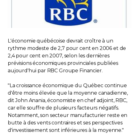
Immobilier
Réglementation
L'économie québécoise devrait croître à un
Copropriété
rythme modeste de 2,7 pour cent en 2006 et de
2,4 pour cent en 2007, selon les dernières
Environnement
prévisions économiques provinciales publiées
aujourd'hui par RBC Groupe Financier.
Rabais APQ
"La croissance économique du Québec continue
App APQ
d'être moins élevée que la moyenne canadienne,
dit John Anania, économiste en chef adjoint, RBC,
car elle souffre de plusieurs facteurs négatifs.
Médias
Notamment, son secteur manufacturier reste en
butte à des vents contraires et ses perspectives
FAQ
d'investissement sont inférieures à la moyenne."