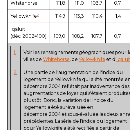
Whitehorse
111,8
111,0
108,7
0,7
2
Yellowknife
114,9
113,3
110,4
1,4
Iqaluit
(déc. 2002=100)
109,0
108,2
107,7
0,7
1.
Voir les renseignements géographiques pour l
villes de
Whitehorse
, de
Yellowknife
et d'
Iqalui
2.
Une partie de l'augmentation de l'indice du
logement de Yellowknife qui a été montrée e
décembre 2004 reflétait par inadvertance des
augmentations de loyer qui s'étaient produite
plus tôt. Donc, la variation de l'indice du
logement a été surévaluée en
décembre 2004 et sous-évaluée les deux ann
précédentes. La série de l'indice du logement
pour Yellowknife a été rectifiée à partir de