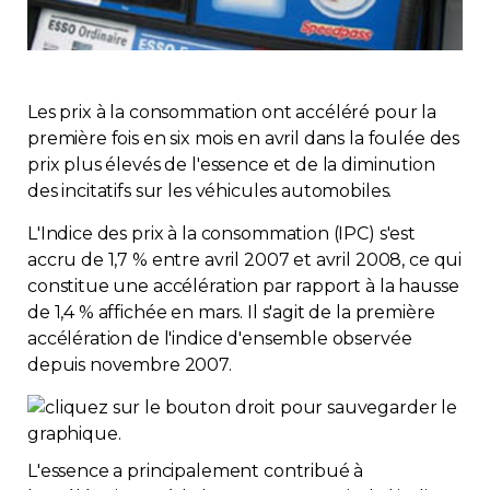
Immobilier
Réglementation
Les prix à la consommation ont accéléré pour la
première fois en six mois en avril dans la foulée des
Copropriété
prix plus élevés de l'essence et de la diminution
des incitatifs sur les véhicules automobiles.
Environnement
L'Indice des prix à la consommation (IPC) s'est
accru de 1,7 % entre avril 2007 et avril 2008, ce qui
Rabais APQ
constitue une accélération par rapport à la hausse
de 1,4 % affichée en mars. Il s'agit de la première
App APQ
accélération de l'indice d'ensemble observée
depuis novembre 2007.
Médias
FAQ
L'essence a principalement contribué à