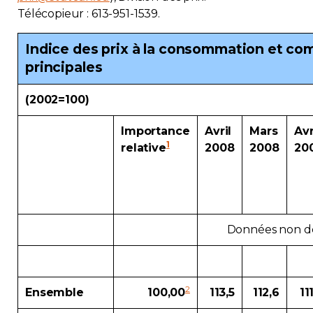
Télécopieur :
613-951-1539
.
Indice des prix à la consommation et c
principales
(2002=100)
Importance
Avril
Mars
Avr
1
relative
2008
2008
20
Données non dé
2
Ensemble
100,00
113,5
112,6
11