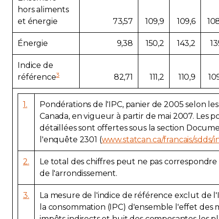
hors aliments
et énergie
73,57
109,9
109,6
108
Énergie
9,38
150,2
143,2
13
Indice de
3
référence
82,71
111,2
110,9
10
1.
Pondérations de l'IPC, panier de 2005 selon les 
Canada, en vigueur à partir de mai 2007. Les p
détaillées sont offertes sous la section Docum
l'enquête 2301 (
www.statcan.ca/francais/sdds/
2.
Le total des chiffres peut ne pas correspondre 
de l'arrondissement.
3.
La mesure de l'indice de référence exclut de l'I
la consommation (IPC) d'ensemble l'effet des m
impôts indirects et huit des composantes les pl