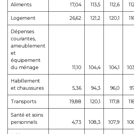
Aliments
17,04
113,5
112,6
11
Logement
26,62
121,2
120,1
11
Dépenses
courantes,
ameublement
et
équipement
du ménage
11,10
104,4
104,1
10
Habillement
et chaussures
5,36
94,3
96,0
9
Transports
19,88
120,1
117,8
11
Santé et soins
personnels
4,73
108,3
107,9
10