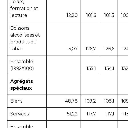
Loisirs,
formation et
lecture
12,20
101,6
101,3
100
Boissons
alcoolisées et
produits du
tabac
3,07
126,7
126,6
12
Ensemble
(1992=100)
135,1
134,1
13
Agrégats
spéciaux
Biens
48,78
109,2
108,1
10
Services
51,22
117,7
117,1
11
Ensemble