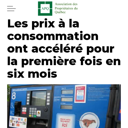
Aller au contenu principal
Les prix à la
Accueil
consommation
Services
ont accéléré pour
Actualités
la première fois en
six mois
Journal
Juridique
Mot de l'éditeur
Divers