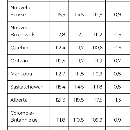
Nouvelle-
Écosse
115,5
114,5
112,5
0,9
Nouveau-
Brunswick
112,8
112,1
111,2
0,6
Québec
112,4
111,7
110,6
0,6
Ontario
112,5
111,7
111,1
0,7
Manitoba
112,7
111,8
110,9
0,8
Saskatchewan
115,4
114,5
111,8
0,8
Alberta
121,3
119,8
117,5
1,3
Colombie-
Britannique
111,8
110,8
109,9
0,9