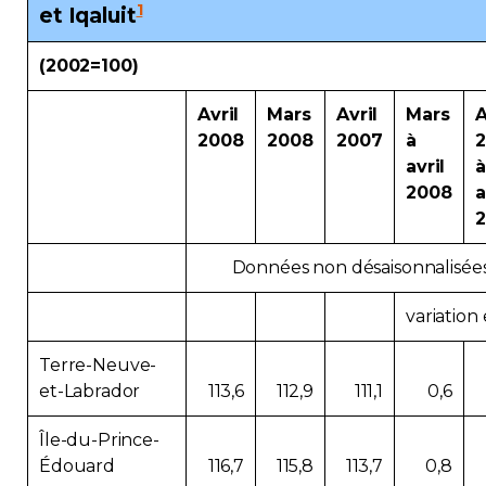
1
et Iqaluit
(2002=100)
Avril
Mars
Avril
Mars
A
2008
2008
2007
à
avril
à
2008
a
Données non désaisonnalisée
variation
Terre-Neuve-
et-Labrador
113,6
112,9
111,1
0,6
Île-du-Prince-
Édouard
116,7
115,8
113,7
0,8