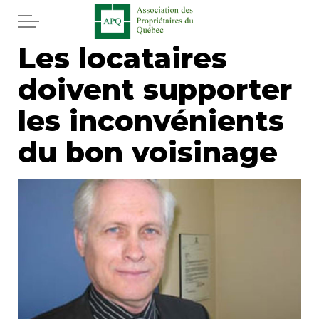
Aller au contenu principal
Les locataires
Accueil
doivent supporter
Services
les inconvénients
Actualités
du bon voisinage
Journal
Juridique
Mot de l'éditeur
Divers