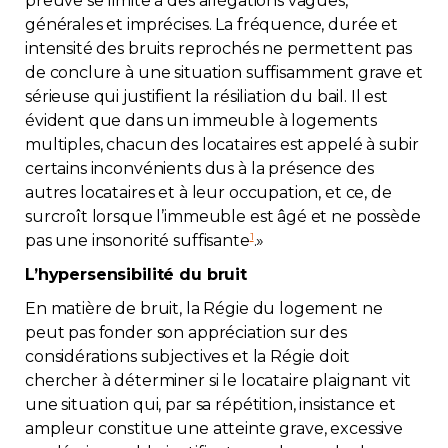
preuve se limite à des allégations vagues,
générales et imprécises. La fréquence, durée et
intensité des bruits reprochés ne permettent pas
de conclure à une situation suffisamment grave et
sérieuse qui justifient la résiliation du bail. Il est
évident que dans un immeuble à logements
multiples, chacun des locataires est appelé à subir
certains inconvénients dus à la présence des
autres locataires et à leur occupation, et ce, de
surcroît lorsque l’immeuble est âgé et ne possède
1
pas une insonorité suffisante
.»
L’hypersensibilité du bruit
En matière de bruit, la Régie du logement ne
peut pas fonder son appréciation sur des
considérations subjectives et la Régie doit
chercher à déterminer si le locataire plaignant vit
une situation qui, par sa répétition, insistance et
ampleur constitue une atteinte grave, excessive