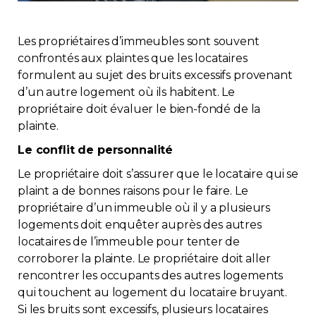
Immobilier
Les propriétaires d’immeubles sont souvent
Réglementation
confrontés aux plaintes que les locataires
formulent au sujet des bruits excessifs provenant
d’un autre logement où ils habitent. Le
Copropriété
propriétaire doit évaluer le bien-fondé de la
plainte.
Environnement
Le conflit de personnalité
Rabais APQ
Le propriétaire doit s’assurer que le locataire qui se
plaint a de bonnes raisons pour le faire. Le
propriétaire d’un immeuble où il y a plusieurs
App APQ
logements doit enquêter auprès des autres
locataires de l’immeuble pour tenter de
Médias
corroborer la plainte. Le propriétaire doit aller
rencontrer les occupants des autres logements
FAQ
qui touchent au logement du locataire bruyant.
Si les bruits sont excessifs, plusieurs locataires