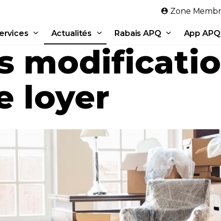
Aller au contenu principal
Zone Membr
ervices
Actualités
Rabais APQ
App APQ
s modificati
e loyer