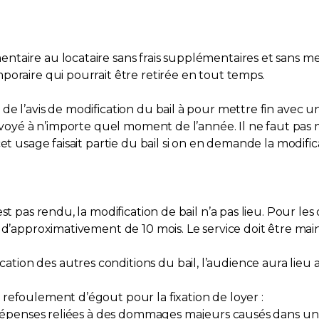
aire au locataire sans frais supplémentaires et sans menti
poraire qui pourrait être retirée en tout temps.
e l’avis de modification du bail à pour mettre fin avec un
nvoyé à n’importe quel moment de l’année. Il ne faut pas me
et usage faisait partie du bail si on en demande la modific
st pas rendu, la modification de bail n’a pas lieu. Pour l
t d’approximativement de 10 mois. Le service doit être ma
on des autres conditions du bail, l’audience aura lieu a
refoulement d’égout pour la fixation de loyer :
es dépenses reliées à des dommages majeurs causés dans 