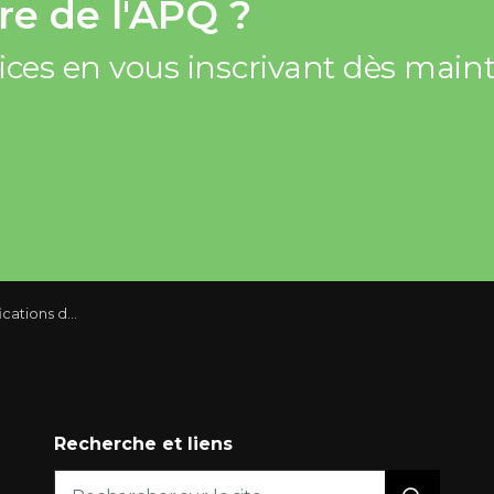
e de l'APQ ?
vices en vous inscrivant dès mai
bail que le loyer
Recherche et liens