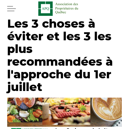
Aller au contenu principal
Les 3 choses à
Accueil
éviter et les 3 les
Services
plus
Actualités
recommandées à
l'approche du 1er
Journal
juillet
Juridique
Mot de l'éditeur
Divers