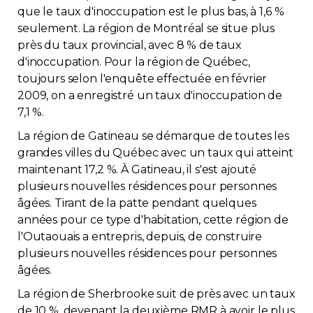
que le taux d'inoccupation est le plus bas, à 1,6 %
Contact
seulement. La région de Montréal se situe plus
près du taux provincial, avec 8 % de taux
Adhésion
d'inoccupation. Pour la région de Québec,
toujours selon l'enquête effectuée en février
2009, on a enregistré un taux d'inoccupation de
7,1 %.
La région de Gatineau se démarque de toutes les
Zone Membres
grandes villes du Québec avec un taux qui atteint
maintenant 17,2 %. À Gatineau, il s'est ajouté
Français
plusieurs nouvelles résidences pour personnes
âgées. Tirant de la patte pendant quelques
années pour ce type d'habitation, cette région de
l'Outaouais a entrepris, depuis, de construire
plusieurs nouvelles résidences pour personnes
âgées.
La région de Sherbrooke suit de près avec un taux
de 10 %, devenant la deuxième RMR à avoir le plus