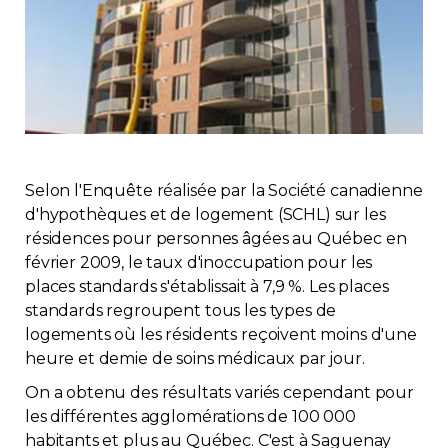
Immobilier
Réglementation
Copropriété
Environnement
Selon l'Enquête réalisée par la Société canadienne
d'hypothèques et de logement (SCHL) sur les
résidences pour personnes âgées au Québec en
Rabais APQ
février 2009, le taux d'inoccupation pour les
places standards s'établissait à 7,9 %. Les places
App APQ
standards regroupent tous les types de
logements où les résidents reçoivent moins d'une
Médias
heure et demie de soins médicaux par jour.
On a obtenu des résultats variés cependant pour
FAQ
les différentes agglomérations de 100 000
habitants et plus au Québec. C'est à Saguenay