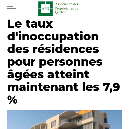
Aller au contenu principal
Le taux
Accueil
d'inoccupation
Services
des résidences
Actualités
pour personnes
âgées atteint
Journal
maintenant les 7,9
Juridique
%
Mot de l'éditeur
Divers