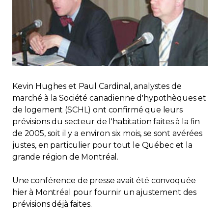
Immobilier
Réglementation
Copropriété
Kevin Hughes et Paul Cardinal, analystes de
Environnement
marché à la Société canadienne d'hypothèques et
de logement (SCHL) ont confirmé que leurs
Rabais APQ
prévisions du secteur de l'habitation faites à la fin
de 2005, soit il y a environ six mois, se sont avérées
justes, en particulier pour tout le Québec et la
App APQ
grande région de Montréal.
Médias
Une conférence de presse avait été convoquée
hier à Montréal pour fournir un ajustement des
FAQ
prévisions déjà faites.