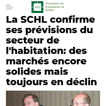
Aller au contenu principal
La SCHL confirme
Accueil
ses prévisions du
Services
secteur de
Actualités
l'habitation: des
marchés encore
Journal
solides mais
Juridique
toujours en déclin
Mot de l'éditeur
Divers