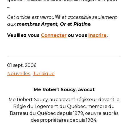
...
Contact
Cet article est verrouillé et accessible seulement
Adhésion
aux
membres Argent, Or et Platine
.
Veuillez vous
Connecter
ou vous
Inscrire
.
Zone Membres
01 sept. 2006
Français
Nouvelles
Juridique
Me Robert Soucy, avocat
Me Robert Soucy, auparavant régisseur devant la
Régie du Logement du Québec, membre du
Barreau du Québec depuis 1979, oeuvre auprès
des propriétaires depuis 1984.