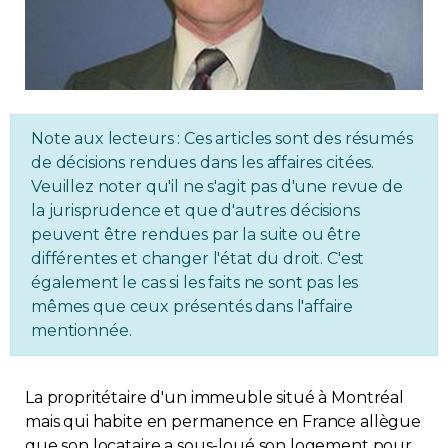
Immobilier
Réglementation
Copropriété
Note aux lecteurs : Ces articles sont des résumés
de décisions rendues dans les affaires citées.
Veuillez noter qu'il ne s'agit pas d'une revue de
Environnement
la jurisprudence et que d'autres décisions
peuvent être rendues par la suite ou être
Rabais APQ
différentes et changer l'état du droit. C'est
également le cas si les faits ne sont pas les
App APQ
mêmes que ceux présentés dans l'affaire
mentionnée.
Médias
La propritétaire d'un immeuble situé à Montréal
FAQ
mais qui habite en permanence en France allègue
que son locataire a sous-loué son logement pour