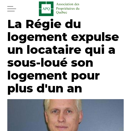
Aller au contenu principal
La Régie du
Accueil
logement expulse
Services
un locataire qui a
Actualités
sous-loué son
logement pour
Journal
plus d'un an
Juridique
Mot de l'éditeur
Divers