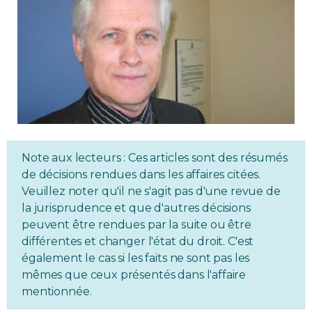
Immobilier
Réglementation
Copropriété
Environnement
Note aux lecteurs : Ces articles sont des résumés
Rabais APQ
de décisions rendues dans les affaires citées.
Veuillez noter qu'il ne s'agit pas d'une revue de
la jurisprudence et que d'autres décisions
App APQ
peuvent être rendues par la suite ou être
différentes et changer l'état du droit. C'est
Médias
également le cas si les faits ne sont pas les
mêmes que ceux présentés dans l'affaire
FAQ
mentionnée.