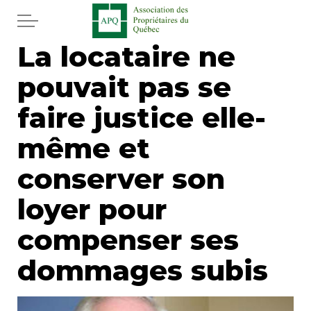
Aller au contenu principal
La locataire ne
Accueil
pouvait pas se
Services
faire justice elle-
Actualités
même et
conserver son
Journal
loyer pour
Juridique
compenser ses
Mot de l'éditeur
dommages subis
Divers