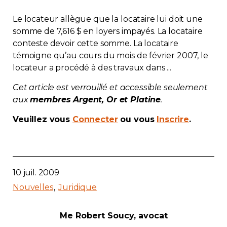
Contact
Le locateur allègue que la locataire lui doit une
somme de 7,616 $ en loyers impayés. La locataire
Adhésion
conteste devoir cette somme. La locataire
témoigne qu’au cours du mois de février 2007, le
locateur a procédé à des travaux dans ...
Cet article est verrouillé et accessible seulement
aux
membres Argent, Or et Platine
.
Zone Membres
Veuillez vous
Connecter
ou vous
Inscrire
.
Français
10 juil. 2009
Nouvelles
Juridique
Me Robert Soucy, avocat