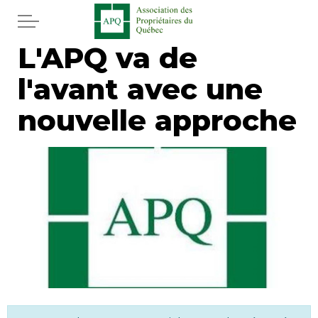
Aller au contenu principal
L'APQ va de
Accueil
l'avant avec une
Services
nouvelle approche
Actualités
Journal
Juridique
Mot de l'éditeur
Divers