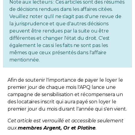
Note aux lecteurs : Ces articles sont des résumés
Immobilier
de décisions rendues dans les affaires citées.
Veuillez noter qu'il ne s'agit pas d'une revue de
la jurisprudence et que d'autres décisions
Réglementation
peuvent être rendues par la suite ou être
différentes et changer l'état du droit. C'est
Copropriété
également le cas si les faits ne sont pas les
mêmes que ceux présentés dans l'affaire
Environnement
mentionnée.
Rabais APQ
Afin de soutenir l'importance de payer le loyer le
premier jour de chaque mois l'APQ lance une
App APQ
campagne de sensibilisation et récompensera un
des locataires inscrit qui aura payé son loyer le
Médias
premier jour du mois durant l'année qui s'en vient.
Cet article est verrouillé et accessible seulement
FAQ
aux
membres Argent, Or et Platine
.