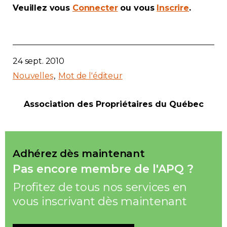
Veuillez vous
Connecter
ou vous
Inscrire
.
Contact
Adhésion
24 sept. 2010
Nouvelles
Mot de l'éditeur
Zone Membres
Association des Propriétaires du Québec
Français
Adhérez dès maintenant
Pas encore membre de l'APQ ?
Profitez de tous nos services en
vous inscrivant dès maintenant