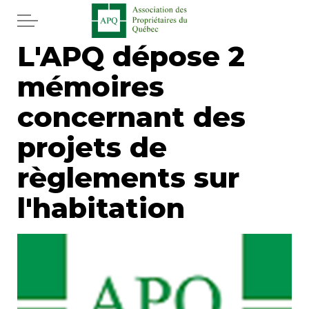
Aller au contenu principal
L'APQ dépose 2
Accueil
mémoires
Services
concernant des
Actualités
projets de
règlements sur
Journal
l'habitation
Juridique
Mot de l'éditeur
Divers