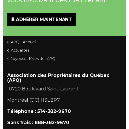
vous inscrivant dès maintenant
Contact
ADHÉRER MAINTENANT
Adhésion
APQ - Accueil
Actualités
Zone Membres
Joyeuses fêtes de l'APQ
Français
Association des Propriétaires du Québec
(APQ)
10720 Boulevard Saint-Laurent
Montréal (QC) H3L 2P7
Téléphone : 514-382-9670
Sans frais : 888-382-9670