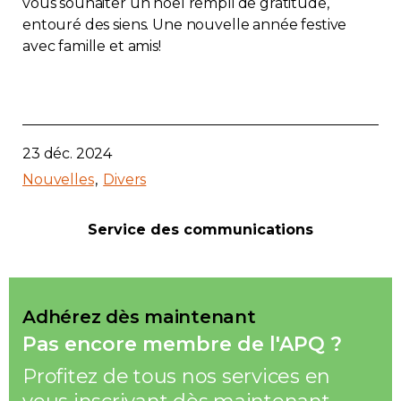
vous souhaiter un noël rempli de gratitude,
Immobilier
entouré des siens. Une nouvelle année festive
avec famille et amis!
Réglementation
Copropriété
23 déc. 2024
Environnement
Nouvelles
Divers
Rabais APQ
Service des communications
App APQ
Adhérez dès maintenant
Médias
Pas encore membre de l'APQ ?
FAQ
Profitez de tous nos services en