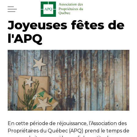
Aller au contenu principal
Joyeuses fêtes de
Accueil
l'APQ
Services
Actualités
Journal
Juridique
Mot de l'éditeur
En cette période de réjouissance, l’Association des
Divers
Propriétaires du Québec (APQ) prend le temps de