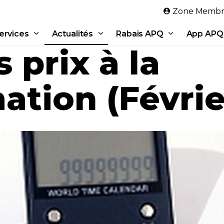
Aller au contenu principal
Zone Membr
ervices
Actualités
Rabais APQ
App APQ
 prix à la
tion (Févrie