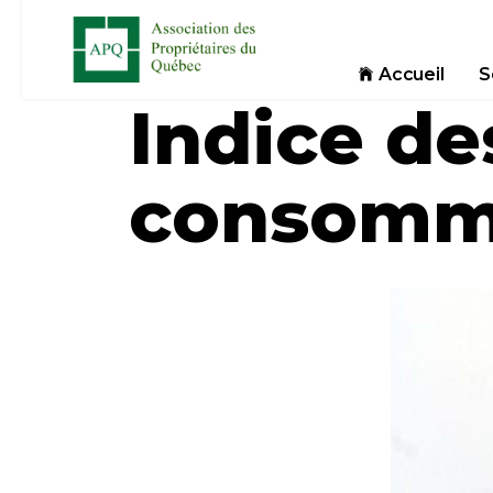
Accueil
S
Indice des
consomma