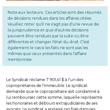
Immobilier
Note aux lecteurs : Ces articles sont des résumés
de décisions rendues dans les affaires citées.
Réglementation
Veuillez noter qu'il ne s'agit pas d'une revue de
la jurisprudence et que d'autres décisions
Copropriété
peuvent être rendues par la suite ou être
différentes et changer l'état du droit. C'est
Environnement
également le cas si les faits ne sont pas les
mêmes que ceux présentés dans l'affaire
mentionnée.
Rabais APQ
App APQ
Le Syndicat réclame 7 901,41 $ à l'un des
copropriétaires de l'immeuble. Le syndicat
Médias
demande que le copropriétaire soit condamné à
lui rembourser cette somme, laquelle représente
FAQ
les honoraires et débours extrajudiciaires de ses
avocats. Le syndicat a engagé ces frais dans ses