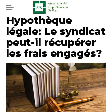
Aller au contenu principal
Hypothèque
Accueil
légale: Le syndicat
Services
peut-il récupérer
Actualités
les frais engagés?
Journal
Juridique
Mot de l'éditeur
Divers