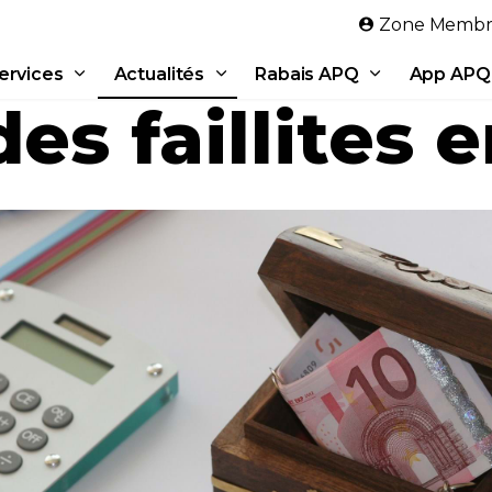
Aller au contenu principal
Zone Membr
ervices
Actualités
Rabais APQ
App APQ
es faillites 