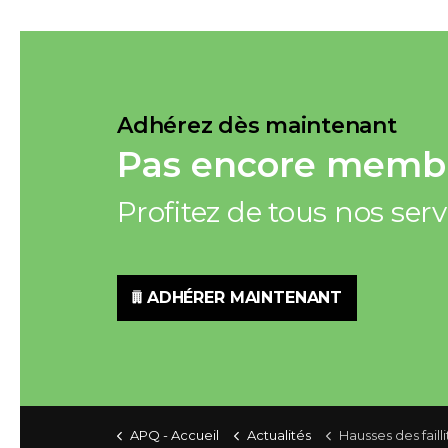
Adhérez dès maintenant
Pas encore membr
Profitez de tous nos ser
ADHÉRER MAINTENANT
APQ - Accueil
Actualités
Hausses des faill