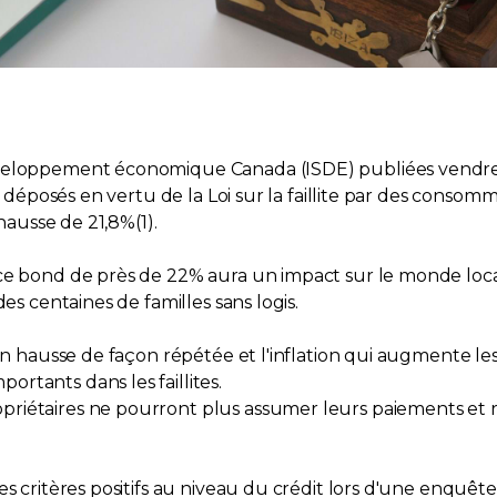
éveloppement économique Canada (ISDE) publiées vendred
té déposés en vertu de la Loi sur la faillite par des conso
 hausse de 21,8%(1).
ce bond de près de 22% aura un impact sur le monde locat
es centaines de familles sans logis.
 en hausse de façon répétée et l'inflation qui augmente l
rtants dans les faillites.
riétaires ne pourront plus assumer leurs paiements et r
s critères positifs au niveau du crédit lors d'une enquête