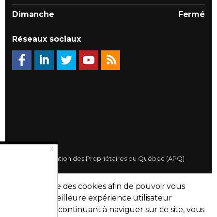
Dimanche
Fermé
Réseaux sociaux
© 2026 Association des Propriétaires du Québec (APQ)
Politique de confidentialité
Ce site utilise des cookies afin de pouvoir vous
Plan du site
fournir la meilleure expérience utilisateur
possible. En continuant à naviguer sur ce site, vous
Made with
uSkinned