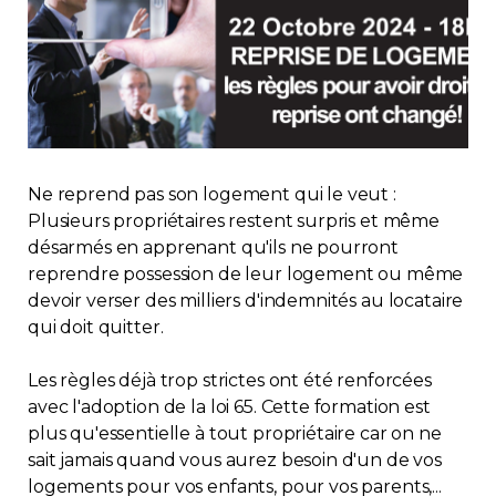
Immobilier
Réglementation
Copropriété
Ne reprend pas son logement qui le veut :
Environnement
Plusieurs propriétaires restent surpris et même
désarmés en apprenant qu'ils ne pourront
Rabais APQ
reprendre possession de leur logement ou même
devoir verser des milliers d'indemnités au locataire
qui doit quitter.
App APQ
Les règles déjà trop strictes ont été renforcées
Médias
avec l'adoption de la loi 65. Cette formation est
plus qu'essentielle à tout propriétaire car on ne
FAQ
sait jamais quand vous aurez besoin d'un de vos
logements pour vos enfants, pour vos parents,...