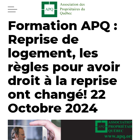
Aller au contenu principal
Formation APQ :
Accueil
Reprise de
Services
logement, les
Actualités
règles pour avoir
droit à la reprise
Journal
ont changé! 22
Juridique
Octobre 2024
Mot de l'éditeur
Divers