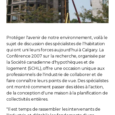
Immobilier
Réglementation
Copropriété
Protéger l'avenir de notre environnement, voilà le
sujet de discussion des spécialistes de l'habitation
Environnement
qui ont uni leurs forces aujourd'hui à Calgary. La
Conférence 2007 sur la recherche, organisée par
la Société canadienne d'hypothèques et de
Rabais APQ
logement (SCHL), offre une occasion unique aux
professionnels de l'industrie de collaborer et de
App APQ
faire connaître leurs points de vue. Des spécialistes
ont montré comment passer des idées à l'action,
Médias
de la conception d'une maison à la planification de
collectivités entières.
FAQ
"Il est temps de rassembler les intervenants de