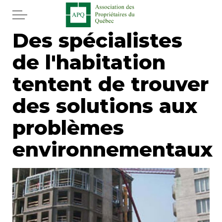
Aller au contenu principal
Des spécialistes
Accueil
de l'habitation
Services
tentent de trouver
Actualités
des solutions aux
problèmes
Journal
environnementaux
Juridique
Mot de l'éditeur
Divers