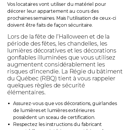
Vos locataires vont utiliser du matériel pour
Immobilier
décorer leur appartement au cours des
prochaines semaines. Mais l'utilisation de ceux-ci
Réglementation
doivent être faits de façon sécuritaire.
Lors de la fête de l’Halloween et de la
Copropriété
période des fêtes, les chandelles, les
lumières décoratives et les décorations
Environnement
gonflables illuminées que vous utilisez
augmentent considérablement les
risques d'incendie. La Régie du bâtiment
Rabais APQ
du Québec (RBQ) tient à vous rappeler
quelques règles de sécurité
App APQ
élémentaires.
Médias
Assurez-vous que vos décorations, guirlandes
de lumières et lumières extérieures
possèdent un sceau de certification.
FAQ
Respectez les instructions du fabricant