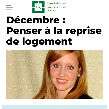
Aller au contenu principal
Décembre :
Accueil
Penser à la reprise
Services
de logement
Actualités
Journal
Juridique
Mot de l'éditeur
Divers