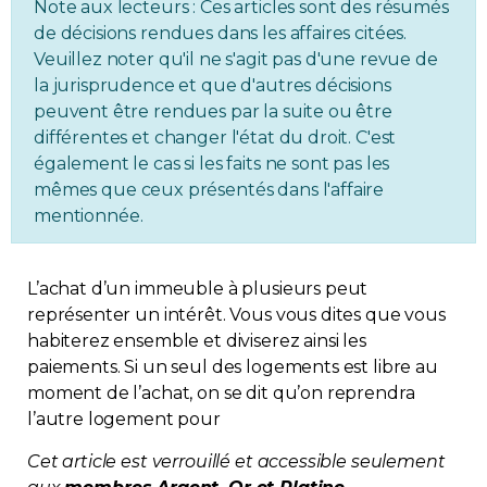
Note aux lecteurs : Ces articles sont des résumés
Immobilier
de décisions rendues dans les affaires citées.
Veuillez noter qu'il ne s'agit pas d'une revue de
la jurisprudence et que d'autres décisions
Réglementation
peuvent être rendues par la suite ou être
différentes et changer l'état du droit. C'est
Copropriété
également le cas si les faits ne sont pas les
mêmes que ceux présentés dans l'affaire
Environnement
mentionnée.
Rabais APQ
L’achat d’un immeuble à plusieurs peut
représenter un intérêt. Vous vous dites que vous
App APQ
habiterez ensemble et diviserez ainsi les
paiements. Si un seul des logements est libre au
Médias
moment de l’achat, on se dit qu’on reprendra
l’autre logement pour
FAQ
Cet article est verrouillé et accessible seulement