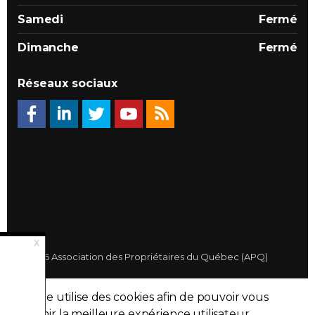
Samedi
Fermé
Dimanche
Fermé
Réseaux sociaux
© 2026 Association des Propriétaires du Québec (APQ)
Politique de confidentialité
Ce site utilise des cookies afin de pouvoir vous
Plan du site
fournir la meilleure expérience utilisateur