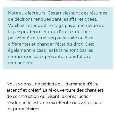
Immobilier
Note aux lecteurs : Ces articles sont des résumés
de décisions rendues dans les affaires citées.
Réglementation
Veuillez noter qu'il ne s'agit pas d'une revue de
la jurisprudence et que d'autres décisions
Copropriété
peuvent être rendues par la suite ou être
différentes et changer l'état du droit. C'est
Environnement
également le cas si les faits ne sont pas les
mêmes que ceux présentés dans l'affaire
mentionnée.
Rabais APQ
App APQ
Nous vivons une période qui demande d’être
attentif et créatif. La ré-ouverture des chantiers
Médias
de construction qui visent la construction
résidentielle est une excellente nouvelles pour
FAQ
les propriétaires.