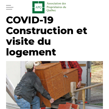
Aller au contenu principal
COVID-19
Accueil
Construction et
Services
visite du
Actualités
logement
Journal
Juridique
Mot de l'éditeur
Divers