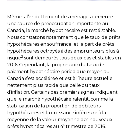
Immobilier
Même si l’endettement des ménages demeure
Réglementation
une source de préoccupation importante au
Canada, le marché hypothécaire est resté stable.
Nous constatons notamment que le taux de prêts
Copropriété
1
hypothécaires en souffrance
et la part de prêts
hypothécaires octroyés à des emprunteurs plus à
Environnement
2
risque
sont demeurés tous deux bas et stables en
2016. Cependant, la progression du taux de
Rabais APQ
paiement hypothécaire périodique moyen au
Canada s’est accélérée et est à l’heure actuelle
nettement plus rapide que celle du taux
App APQ
d’inflation. Certains des premiers signes indiquent
que le marché hypothécaire ralentit, comme la
Médias
stabilisation de la proportion de débiteurs
hypothécaires et la croissance inférieure à la
FAQ
moyenne de la valeur moyenne des nouveaux
e
prêts hypothécaires au 4
trimestre de 2016.