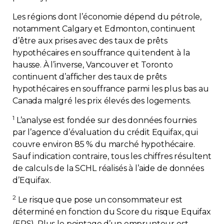
Contact
Les régions dont l’économie dépend du pétrole,
notamment Calgary et Edmonton, continuent
Adhésion
d’être aux prises avec des taux de prêts
hypothécaires en souffrance qui tendent à la
hausse. À l’inverse, Vancouver et Toronto
continuent d’afficher des taux de prêts
hypothécaires en souffrance parmi les plus bas au
Canada malgré les prix élevés des logements.
Zone Membres
1
L’analyse est fondée sur des données fournies
Français
par l’agence d’évaluation du crédit Equifax, qui
couvre environ 85 % du marché hypothécaire.
Sauf indication contraire, tous les chiffres résultent
de calculs de la SCHL réalisés à l’aide de données
d’Equifax.
2
Le risque que pose un consommateur est
déterminé en fonction du Score du risque Equifax
(ERS). Plus le pointage d’un emprunteur est