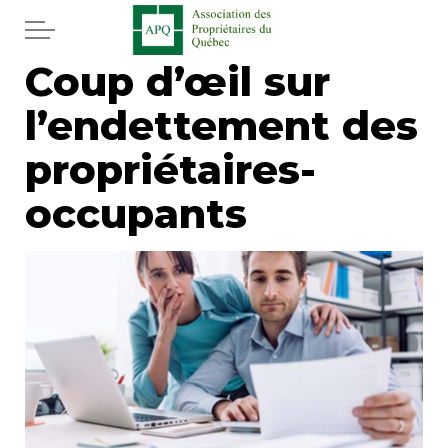
Aller au contenu principal
Coup d’œil sur
Accueil
l’endettement des
Services
propriétaires-
Actualités
occupants
Journal
Juridique
Mot de l'éditeur
Divers