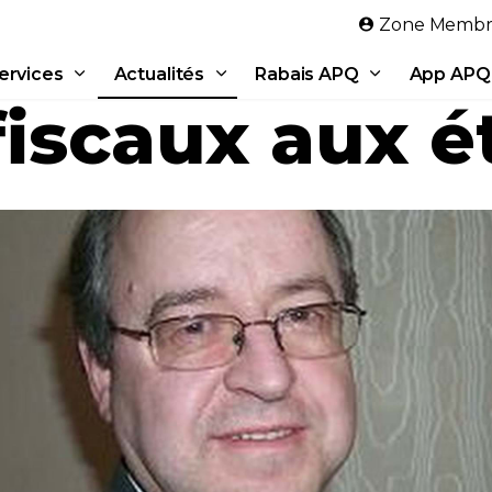
Aller au contenu principal
Zone Membr
ervices
Actualités
Rabais APQ
App APQ
fiscaux aux é