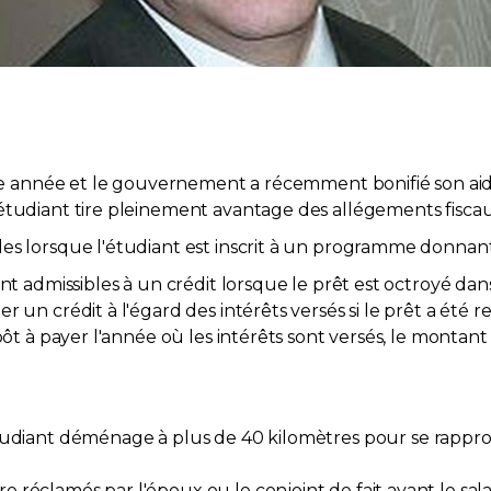
année et le gouvernement a récemment bonifié son aide 
tudiant tire pleinement avantage des allégements fiscaux o
es lorsque l'étudiant est inscrit à un programme donnant
ont admissibles à un crédit lorsque le prêt est octroyé d
 un crédit à l'égard des intérêts versés si le prêt a été 
mpôt à payer l'année où les intérêts sont versés, le montan
diant déménage à plus de 40 kilomètres pour se rappro
 réclamés par l'époux ou le conjoint de fait ayant le salair