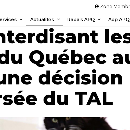
Aller au contenu principal
Zone Membr
ervices
Actualités
Rabais APQ
App APQ
nterdisant l
 du Québec a
'une décision
rsée du TAL