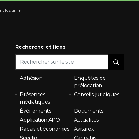
appel d'une décision controversée du TAL
Recherche et liens
Adhésion
Enquêtes de
prélocation
Présences
Conseils juridiques
médiatiques
Évènements
Documents
Application APQ
Actualités
Rabais et économies
Avisarex
Seecliq
Cannabis