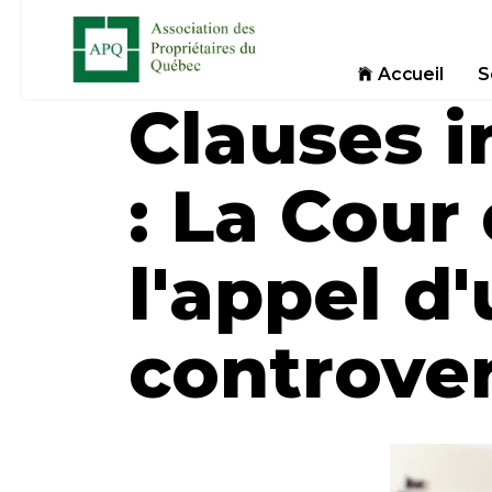
Accueil
S
Clauses i
: La Cour
l'appel d
controve