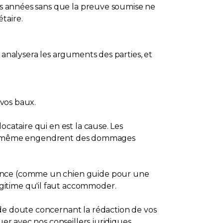
urs années sans que la preuve soumise ne
taire.
 analysera les arguments des parties, et
 vos baux.
ocataire qui en est la cause. Les
 à lui-même engendrent des dommages
stance (comme un chien guide pour une
gitime qu'il faut accommoder.
 de doute concernant la rédaction de vos
er avec nos conseillers juridiques.