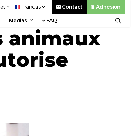
Contact
Adhésion
es
Français
Médias
FAQ
es animaux
utorise