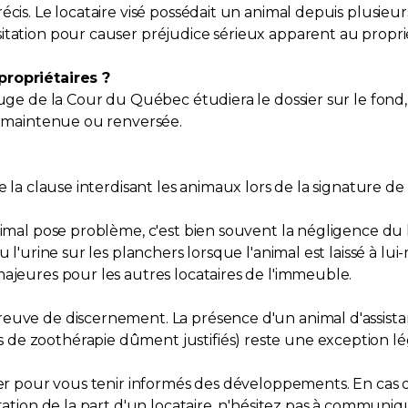
écis. Le locataire visé possédait un animal depuis plusie
itation pour causer préjudice sérieux apparent au proprié
propriétaires ?
juge de la Cour du Québec étudiera le dossier sur le fond,
re maintenue ou renversée.
e la clause interdisant les animaux lors de la signature de
nimal pose problème, c'est bien souvent la négligence du l
 ou l'urine sur les planchers lorsque l'animal est laissé
majeures pour les autres locataires de l'immeuble.
preuve de discernement. La présence d'un animal d'assi
de zoothérapie dûment justifiés) reste une exception lé
sier pour vous tenir informés des développements. En cas
tation de la part d'un locataire, n'hésitez pas à communiqu