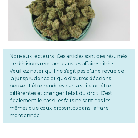
Immobilier
Réglementation
Copropriété
Note aux lecteurs : Ces articles sont des résumés
Environnement
de décisions rendues dans les affaires citées.
Veuillez noter qu'il ne s'agit pas d'une revue de
Rabais APQ
la jurisprudence et que d'autres décisions
peuvent être rendues par la suite ou être
App APQ
différentes et changer l'état du droit. C'est
également le cas si les faits ne sont pas les
mêmes que ceux présentés dans l'affaire
Médias
mentionnée.
FAQ