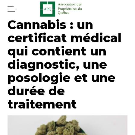
Aller au contenu principal
Cannabis : un
Accueil
certificat médical
Services
qui contient un
Actualités
diagnostic, une
posologie et une
Journal
durée de
Juridique
traitement
Mot de l'éditeur
Divers