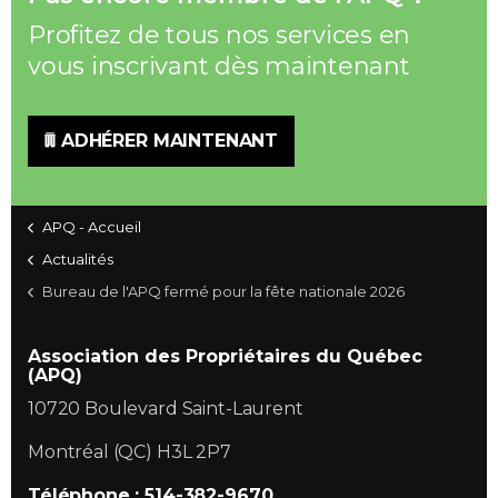
Profitez de tous nos services en
Contact
vous inscrivant dès maintenant
Adhésion
ADHÉRER MAINTENANT
Zone Membres
APQ - Accueil
Actualités
Français
Bureau de l'APQ fermé pour la fête nationale 2026
Association des Propriétaires du Québec
(APQ)
10720 Boulevard Saint-Laurent
Montréal (QC) H3L 2P7
Téléphone : 514-382-9670