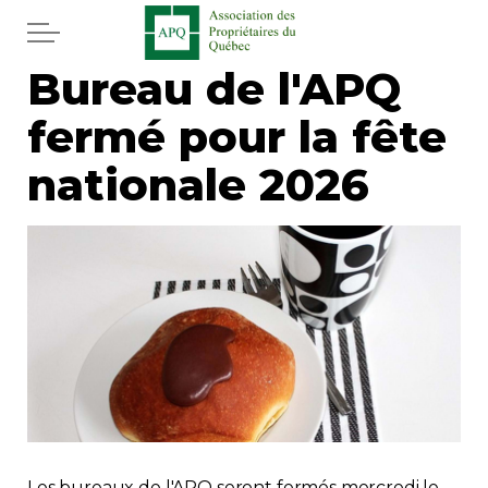
Aller au contenu principal
Bureau de l'APQ
Accueil
fermé pour la fête
Services
nationale 2026
Actualités
Journal
Juridique
Mot de l'éditeur
Divers
Les bureaux de l'APQ seront fermés mercredi le