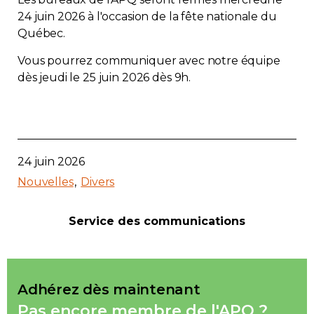
24 juin 2026 à l'occasion de la fête nationale du
Immobilier
Québec.
Réglementation
Vous pourrez communiquer avec notre équipe
dès jeudi le 25 juin 2026 dès 9h.
Copropriété
Environnement
24 juin 2026
Rabais APQ
Nouvelles
Divers
App APQ
Service des communications
Médias
FAQ
Adhérez dès maintenant
Pas encore membre de l'APQ ?