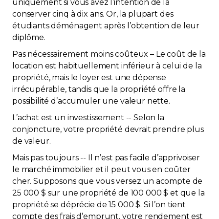
uniquement si vous avez l’intention de la
Contact
conserver cinq à dix ans. Or, la plupart des
étudiants déménagent après l’obtention de leur
diplôme.
Adhésion
Pas nécessairement moins coûteux – Le coût de la
location est habituellement inférieur à celui de la
propriété, mais le loyer est une dépense
irrécupérable, tandis que la propriété offre la
Zone Membres
possibilité d’accumuler une valeur nette.
L’achat est un investissement -- Selon la
Français
conjoncture, votre propriété devrait prendre plus
de valeur.
Mais pas toujours -- Il n’est pas facile d’apprivoiser
le marché immobilier et il peut vous en coûter
cher. Supposons que vous versez un acompte de
25 000 $ sur une propriété de 100 000 $ et que la
propriété se déprécie de 15 000 $. Si l’on tient
compte des frais d’emprunt, votre rendement est