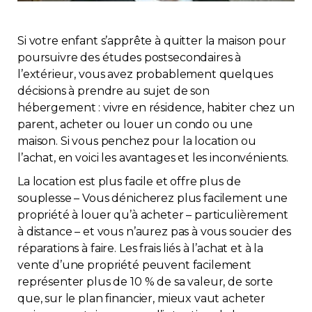
Immobilier
Si votre enfant s’apprête à quitter la maison pour
Réglementation
poursuivre des études postsecondaires à
l’extérieur, vous avez probablement quelques
décisions à prendre au sujet de son
Copropriété
hébergement : vivre en résidence, habiter chez un
parent, acheter ou louer un condo ou une
Environnement
maison. Si vous penchez pour la location ou
l’achat, en voici les avantages et les inconvénients.
Rabais APQ
La location est plus facile et offre plus de
souplesse – Vous dénicherez plus facilement une
App APQ
propriété à louer qu’à acheter – particulièrement
à distance – et vous n’aurez pas à vous soucier des
Médias
réparations à faire. Les frais liés à l’achat et à la
vente d’une propriété peuvent facilement
représenter plus de 10 % de sa valeur, de sorte
FAQ
que, sur le plan financier, mieux vaut acheter