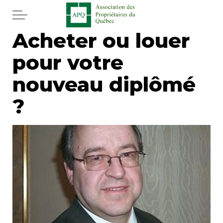
Aller au contenu principal
Acheter ou louer
Accueil
pour votre
Services
nouveau diplômé
Actualités
?
Journal
Juridique
Mot de l'éditeur
Divers